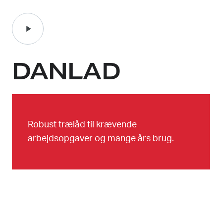
DANLAD
Robust trælåd til krævende
arbejdsopgaver og mange års brug.