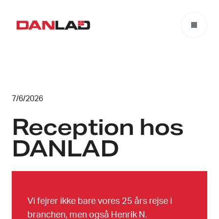
7/6/2026
Reception hos
DANLAD
Vi fejrer ikke bare vores 25 års rejse i
branchen, men også Henrik N.