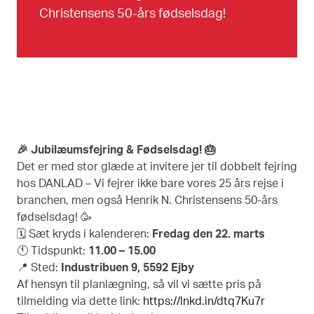
Christensens 50-års fødselsdag!
🎉 Jubilæumsfejring & Fødselsdag! 🎂
Det er med stor glæde at invitere jer til dobbelt fejring
hos DANLAD – Vi fejrer ikke bare vores 25 års rejse i
branchen, men også Henrik N. Christensens 50-års
fødselsdag! 🥳
🗓️ Sæt kryds i kalenderen:
Fredag den 22. marts
🕚 Tidspunkt:
11.00 – 15.00
📍 Sted:
Industribuen 9, 5592 Ejby
Af hensyn til planlægning, så vil vi sætte pris på
tilmelding via dette link:
https://lnkd.in/dtq7Ku7r