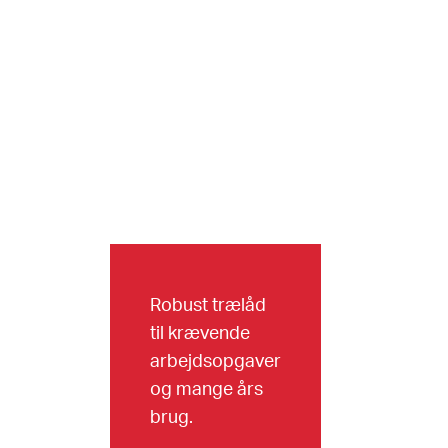
Robust trælåd
til krævende
D
arbejdsopgaver
og mange års
brug.